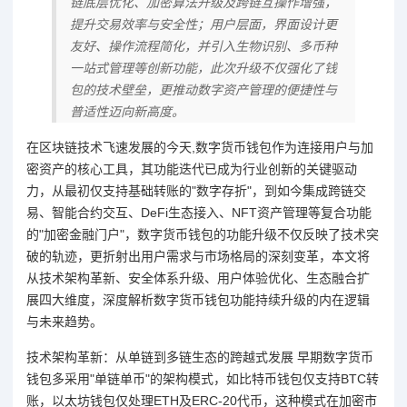
链底层优化、加密算法升级及跨链互操作增强，
提升交易效率与安全性；用户层面，界面设计更
友好、操作流程简化，并引入生物识别、多币种
一站式管理等创新功能，此次升级不仅强化了钱
包的技术壁垒，更推动数字资产管理的便捷性与
普适性迈向新高度。
在区块链技术飞速发展的今天,数字货币钱包作为连接用户与加
密资产的核心工具，其功能迭代已成为行业创新的关键驱动
力，从最初仅支持基础转账的"数字存折"，到如今集成跨链交
易、智能合约交互、DeFi生态接入、NFT资产管理等复合功能
的"加密金融门户"，数字货币钱包的功能升级不仅反映了技术突
破的轨迹，更折射出用户需求与市场格局的深刻变革，本文将
从技术架构革新、安全体系升级、用户体验优化、生态融合扩
展四大维度，深度解析数字货币钱包功能持续升级的内在逻辑
与未来趋势。
技术架构革新：从单链到多链生态的跨越式发展 早期数字货币
钱包多采用"单链单币"的架构模式，如比特币钱包仅支持BTC转
账，以太坊钱包仅处理ETH及ERC-20代币，这种模式在加密市