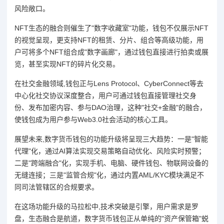
风险敞口。
NFT生态的融合则催生了"数字收藏室"功能，钱包不仅展示NFT
的视觉呈现，更支持NFT的租赁、分片、组合等高级功能，用
户可将多个NFT组合成"数字画廊"，通过钱包直接进行拍卖或展
览，甚至实现NFT的碎片化交易。
在社交金融领域,钱包正与Lens Protocol、CyberConnect等去
中心化社交协议深度整合，用户可通过钱包直接管理社交身
份、发布加密内容、参与DAO治理，这种"社交+金融"的融合，
使钱包成为用户参与Web3.0社会活动的核心工具。
展望未来,数字货币钱包的功能升级将呈现三大趋势：一是"智能
代理"化，通过AI算法实现交易策略自动优化、风险实时预警；
二是"跨端融合"化，实现手机、电脑、硬件钱包、物联网设备的
无缝连接；三是"监管合规"化，通过内置AML/KYC模块满足不
同司法管辖区的合规要求。
在这场功能升级的马拉松中,技术突破是引擎，用户需求是罗
盘，生态融合是航道，数字货币钱包正从单纯的"资产保管箱"蜕