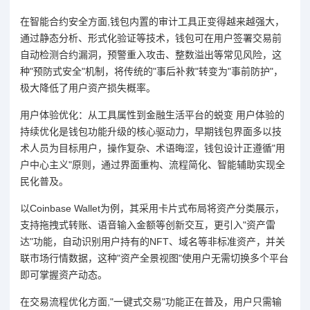
在智能合约安全方面,钱包内置的审计工具正变得越来越强大，
通过静态分析、形式化验证等技术，钱包可在用户签署交易前
自动检测合约漏洞，预警重入攻击、整数溢出等常见风险，这
种"预防式安全"机制，将传统的"事后补救"转变为"事前防护"，
极大降低了用户资产损失概率。
用户体验优化：从工具属性到金融生活平台的蜕变 用户体验的
持续优化是钱包功能升级的核心驱动力，早期钱包界面多以技
术人员为目标用户，操作复杂、术语晦涩，钱包设计正遵循"用
户中心主义"原则，通过界面重构、流程简化、智能辅助实现全
民化普及。
以Coinbase Wallet为例，其采用卡片式布局将资产分类展示，
支持拖拽式转账、语音输入金额等创新交互，更引入"资产雷
达"功能，自动识别用户持有的NFT、域名等非标准资产，并关
联市场行情数据，这种"资产全景视图"使用户无需切换多个平台
即可掌握资产动态。
在交易流程优化方面,"一键式交易"功能正在普及，用户只需输