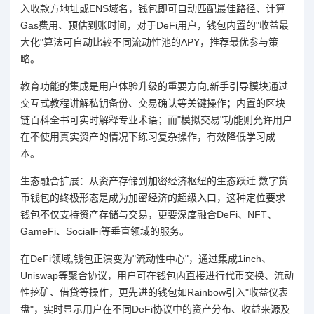
入收款方地址或ENS域名，钱包即可自动匹配最佳路径、计算
Gas费用、预估到账时间，对于DeFi用户，钱包内置的"收益最
大化"算法可自动比较不同流动性池的APY，推荐最优参与策
略。
教育功能的集成是用户体验升级的重要方向,新手引导模块通过
交互式教程讲解私钥备份、交易确认等关键操作；内置的区块
链百科全书可实时解释专业术语；而"模拟交易"功能则允许用户
在不使用真实资产的情况下练习复杂操作，有效降低学习成
本。
生态融合扩展：从资产存储到加密经济枢纽的生态跃迁 数字货
币钱包的终极形态是成为加密经济的超级入口，这种定位要求
钱包不仅支持资产存储与交易，更要深度融合DeFi、NFT、
GameFi、SocialFi等垂直领域的服务。
在DeFi领域,钱包正演变为"流动性中心"，通过集成1inch、
Uniswap等聚合协议，用户可在钱包内直接进行代币交换、流动
性挖矿、借贷等操作，更先进的钱包如Rainbow引入"收益仪表
盘"，实时显示用户在不同DeFi协议中的资产分布、收益来源及