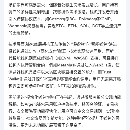
场初期尚可满足需求，但随着公链生态爆发式增长，用户持有
资产的多样性急剧增加，跨链操作需求激增，钱包开发者开始
引入跨链协议技术，如Cosmos的IBC、Polkadot的XCMP、
Wormhole跨链桥等，实现BTC、ETH、SOL、DOT等主流资产
的无缝转移。
技术层面,钱包底层架构正从传统的"轻钱包"向"智能钱包"演进，
轻钱包通过SPV（简化支付验证）技术实现快速同步，而新一
代智能钱包则集成虚拟机（如EVM、WASM）支持，可直接在
钱包内执行智能合约，例如MetaMask通过注入Web3.js库，使
浏览器钱包具备与以太坊区块链直接交互的能力；而Trust
Wallet则通过开源SDK支持多链智能合约调用，用户无需离开钱
包界面即可参与DeFi挖矿、NFT竞拍等复杂操作。
更前沿的"模块化钱包"架构正在兴起，通过微服务拆分实现功能
解耦，如Argent钱包采用账户抽象技术，将签名验证、交易执
行、安全策略等功能模块化，用户可自定义交易规则，实现"零
转账费"、社交恢复等创新功能，这种架构不仅提升了钱包的灵
活性，更为未来功能扩展预留了充足空间。