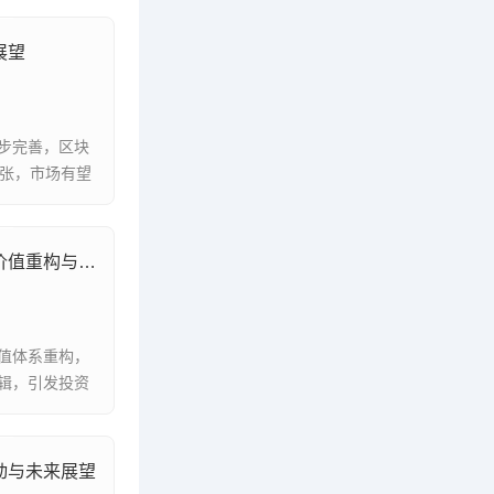
展望
步完善，区块
扩张，市场有望
虚拟币市场增长浪潮下的数字金融价值重构与未来图景
值体系重构，
辑，引发投资
动与未来展望