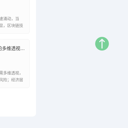
速涌动，当
显，区块链技
虚拟币市场交易活跃，繁荣表象下的多维透视与未来挑战
需多维透视，
风险；经济层