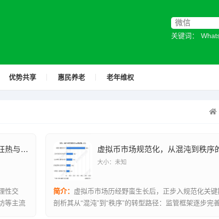
关键词：
Wha
优势共享
惠民养老
老年维权
虚拟币市场活跃背后，数字金融时代的狂热与理性解码
虚拟币市场规范化，从混沌到秩序
大小：未知
理性交
简介：
虚拟币市场历经野蛮生长后，正步入规范化关键
坊等主流
剖析其从“混沌”到“秩序”的转型路径：监管框架逐步完
明度...