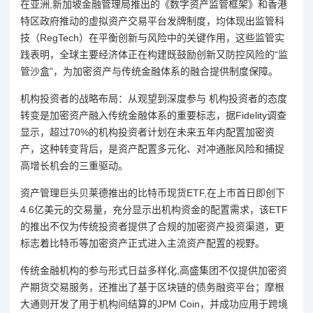
在亚洲,新加坡金融管理局推出的《数字资产监管框架》和香港
特区政府推动的虚拟资产交易平台发牌制度，均体现出监管科
技（RegTech）在平衡创新与风险中的关键作用，这些监管实
践表明，全球主要经济体正在构建既鼓励创新又防控风险的“监
管沙盒”，为加密资产与传统金融体系的融合提供制度保障。
机构投资者的战略布局：从观望到深度参与 机构投资者的态度
转变是加密资产融入传统金融体系的重要标志，据Fidelity调查
显示，超过70%的机构投资者计划在未来五年内配置加密资
产，这种转变背后，是资产配置多元化、对冲通胀风险和捕捉
高增长机会的三重驱动。
资产管理巨头贝莱德推出的比特币现货ETF,在上市首日即创下
4.6亿美元的交易量，充分显示出机构资金的配置需求，该ETF
的推出不仅为传统投资者提供了合规的加密资产投资渠道，更
标志着比特币等加密资产正式进入主流资产配置的视野。
传统金融机构的参与形式日益多样化,高盛集团不仅提供加密资
产期货交易服务，还推出了基于区块链的债务融资平台；摩根
大通则开发了用于机构间结算的JPM Coin，并成功应用于跨境