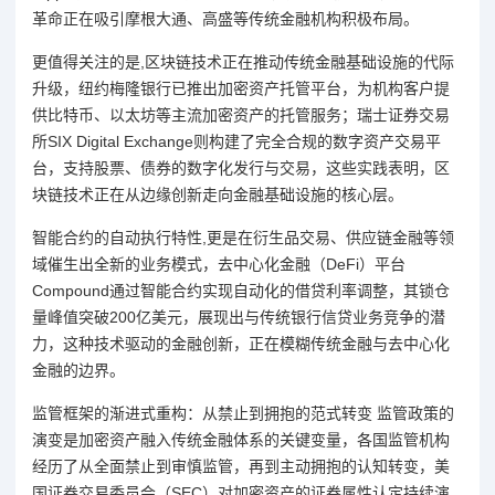
革命正在吸引摩根大通、高盛等传统金融机构积极布局。
更值得关注的是,区块链技术正在推动传统金融基础设施的代际
升级，纽约梅隆银行已推出加密资产托管平台，为机构客户提
供比特币、以太坊等主流加密资产的托管服务；瑞士证券交易
所SIX Digital Exchange则构建了完全合规的数字资产交易平
台，支持股票、债券的数字化发行与交易，这些实践表明，区
块链技术正在从边缘创新走向金融基础设施的核心层。
智能合约的自动执行特性,更是在衍生品交易、供应链金融等领
域催生出全新的业务模式，去中心化金融（DeFi）平台
Compound通过智能合约实现自动化的借贷利率调整，其锁仓
量峰值突破200亿美元，展现出与传统银行信贷业务竞争的潜
力，这种技术驱动的金融创新，正在模糊传统金融与去中心化
金融的边界。
监管框架的渐进式重构：从禁止到拥抱的范式转变 监管政策的
演变是加密资产融入传统金融体系的关键变量，各国监管机构
经历了从全面禁止到审慎监管，再到主动拥抱的认知转变，美
国证券交易委员会（SEC）对加密资产的证券属性认定持续演