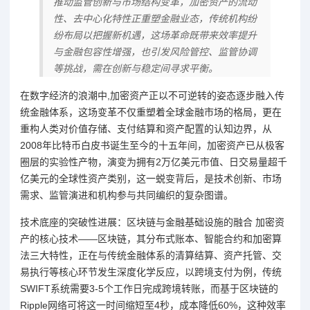
推动监管创新与市场结构变革，加密资产的流动
性、去中心化特性正重塑金融业态，传统机构纷
纷布局以把握新机遇，这场革命既带来效率提升
与金融包容性增强，也引发风险管控、监管协调
等挑战，需在创新与稳定间寻求平衡。
在数字经济的浪潮中,加密资产正以不可逆转的姿态逐步融入传
统金融体系，这场变革不仅重塑着全球金融市场的格局，更在
重构人类对价值存储、支付结算和资产配置的认知边界，从
2008年比特币白皮书诞生至今的十五年间，加密资产已从极客
圈层的实验性产物，演变为拥有2万亿美元市值、日交易量超千
亿美元的全球性资产类别，这一蜕变背后，是技术创新、市场
需求、监管演进和机构参与共同编织的复杂图谱。
技术底座的突破性进展：区块链与金融基础设施的融合 加密资
产的核心技术——区块链，其分布式账本、智能合约和加密算
法三大特性，正在与传统金融体系的清算结算、资产托管、交
易执行等核心环节发生深度化学反应，以跨境支付为例，传统
SWIFT系统需要3-5个工作日完成跨境转账，而基于区块链的
Ripple网络可将这一时间缩短至4秒，成本降低60%，这种效率