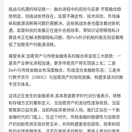
挑战与机遇的辩证统一：融合进程中的风险与前景 尽管融合趋
势明显，但挑战依然存在，监管不确定性、技术风险、市场操
纵和能源消耗等问题仍需解决，这些挑战本身也蕴含着创新机
遇，监管科技的发展正在提升合规效率，零知识证明等隐私计
算技术正在解决数据隐私问题，而PoS共识机制的普及则显著降
低了加密资产的能源消耗。
展望未来,加密资产与传统金融体系的融合将呈现三大趋势：一
是资产证券化进程加速，更多传统资产将实现链上化；二是
DeFi与传统金融业务深度融合，形成混合金融新形态；三是央
行数字货币（CBDC）与加密资产的协同发展，构建多层次的数
字货币体系。
这场正在发生的金融革命,其本质是数字时代对价值表示、转移
和存储方式的重新定义，当加密资产的波动性逐渐收敛，当监
管框架日益完善，当机构投资者持续入场，我们正站在一个新
金融时代的门槛上，在这个时代，传统金融的稳健性与加密资
产的创新性将实现优势互补，共同构建更具包容性、效率和韧
性的全球金融体系，这不仅是技术的胜利，更是人类对价值本