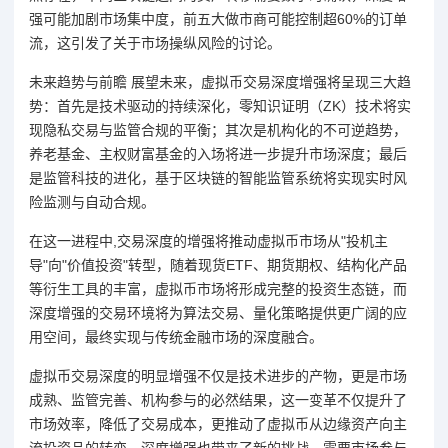
强可能加剧市场集中度，前五大做市商可能控制超60%的订单
流，这引发了关于市场操纵风险的讨论。
未来趋势与前瞻 展望未来，虚拟币交易深度增强将呈现三大趋
势：首先是技术驱动的持续深化，零知识证明（ZK）技术将实
现隐私交易与监管合规的平衡；其次是机构化的不可逆趋势，
养老基金、主权财富基金的入场将进一步提升市场深度；最后
是监管科技的进化，基于区块链的智能监管系统将实现实时风
险监测与自动合规。
在这一进程中,交易深度的增强将推动虚拟币市场从"投机主
导"向"价值投资"转型，随着现货ETF、期货期权、结构化产品
等衍生工具的丰富，虚拟币市场将形成完整的投资生态链，而
深度增强的交易环境将为算法交易、量化策略提供更广阔的应
用空间，最终实现与传统金融市场的深度融合。
虚拟币交易深度的明显增强不仅是技术进步的产物，更是市场
成熟、监管完善、机构参与的必然结果，这一变革不仅提升了
市场效率，降低了交易成本，更推动了虚拟币从边缘资产向主
流投资品的转变，深度增强也带来了新的挑战，需要市场参与