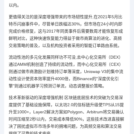
以内。
更值得关注的是深度增强带来的市场韧性提升,在2021年5月比
特币闪崩事件中，尽管单日跌幅达30%，但市场在24小时内即
完成价格修复，这与2017年同类事件后需要数周才能恢复形成
鲜明对比，这种快速恢复能力得益于做市商算法的进化、高频
交易策略的普及，以及机构投资者采用的智能订单路由系统。
流动性池的多元化发展同样功不可没,去中心化交易所（DEX）
通过AMM机制创造了持续的流动性，而中心化交易所（CEX）
则通过做市商激励计划维持订单簿深度，Uniswap V3的集中流
动性设计使资本效率提升4000倍，而Binance的"深度优化引
擎"则通过机器学习预测订单流，动态调整报价策略。
技术革新驱动的深度增强机制 区块链底层技术的突破为交易深
度提供了基础设施保障，以太坊2.0的信标链升级使TPS从15提
升至1000+，Layer2解决方案如Polygon、Arbitrum将交易确认
时间压缩至2秒以内，交易成本降低90%，这些技术改进直接解
决了困扰虚拟币市场多年的拥堵问题，为高频交易和算法交易
提供了可靠的技术底座。