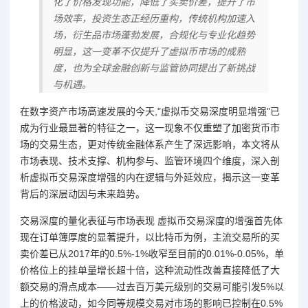
化了价格发现功能，降低了买卖价差，提升了市
场效率，投资生态正经历重构，传统机构加速入
场，衍生品市场蓬勃发展，合规化与专业化趋势
明显，这一变革不仅提升了虚拟币市场的成熟
度，也为全球金融创新与监管协同提出了新挑战
与机遇。
在数字资产市场高速发展的今天,"虚拟币交易深度明显增强"已
成为行业最显著的特征之一，这一现象不仅重塑了加密货币市
场的交易生态，更对传统金融体系产生了深远影响，本文将从
市场表现、技术支撑、机构参与、监管环境四个维度，深入剖
析虚拟币交易深度增强的内在逻辑与外延效应，揭示这一变革
背后的深层动因与未来趋势。
交易深度的量化表征与市场表现 虚拟币交易深度的增强首先体
现在订单簿厚度的显著提升，以比特币为例，主流交易所的买
卖价差已从2017年的0.5%-1%收窄至目前的0.01%-0.05%，单
价格位上的挂单量增长超十倍，这种流动性改善直接降低了大
额交易的滑点成本——过去百万美元级别的交易可能引发5%以
上的价格波动，如今同等规模交易对市场的影响已控制在0.5%