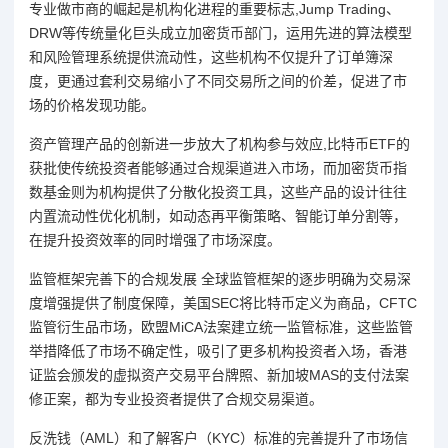
专业做市商的崛起是机构化进程的重要标志,Jump Trading、
DRW等传统量化巨头成立加密货币部门，运用先进的算法模型
和风险管理系统提供流动性，这些机构不仅提升了订单簿深
度，更通过套利交易缩小了不同交易所之间的价差，促进了市
场的价格发现功能。
资产管理产品的创新进一步放大了机构参与效应,比特币ETF的
获批使传统投资者能够通过合规渠道进入市场，而加密货币指
数基金则为机构提供了分散化投资工具，这些产品的设计往往
内置流动性优化机制，如动态再平衡策略、智能订单分割等，
在提升投资效率的同时增强了市场深度。
监管框架完善下的合规发展 全球监管框架的逐步明确为交易深
度增强提供了制度保障，美国SEC将比特币定义为商品，CFTC
监管衍生品市场，欧盟MiCA法案建立统一监管标准，这些监管
举措降低了市场不确定性，吸引了更多机构投资者入场，香港
证监会颁发的虚拟资产交易平台牌照、新加坡MAS的支付法案
修正案，都为专业投资者提供了合规交易渠道。
反洗钱（AML）和了解客户（KYC）标准的完善提升了市场信