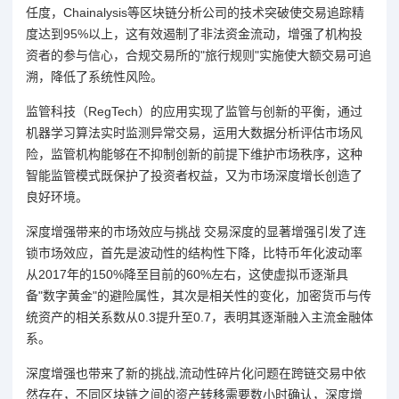
任度，Chainalysis等区块链分析公司的技术突破使交易追踪精
度达到95%以上，这有效遏制了非法资金流动，增强了机构投
资者的参与信心，合规交易所的"旅行规则"实施使大额交易可追
溯，降低了系统性风险。
监管科技（RegTech）的应用实现了监管与创新的平衡，通过
机器学习算法实时监测异常交易，运用大数据分析评估市场风
险，监管机构能够在不抑制创新的前提下维护市场秩序，这种
智能监管模式既保护了投资者权益，又为市场深度增长创造了
良好环境。
深度增强带来的市场效应与挑战 交易深度的显著增强引发了连
锁市场效应，首先是波动性的结构性下降，比特币年化波动率
从2017年的150%降至目前的60%左右，这使虚拟币逐渐具
备"数字黄金"的避险属性，其次是相关性的变化，加密货币与传
统资产的相关系数从0.3提升至0.7，表明其逐渐融入主流金融体
系。
深度增强也带来了新的挑战,流动性碎片化问题在跨链交易中依
然存在，不同区块链之间的资产转移需要数小时确认，深度增